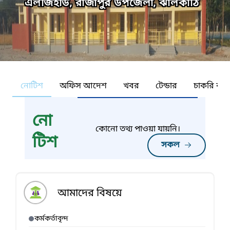
এলজিইডি, রাজাপুর উপজেলা, ঝালকাঠি
নোটিশ
অফিস আদেশ
খবর
টেন্ডার
চাকরি কর্ন
নো
কোনো তথ্য পাওয়া যায়নি।
টিশ
সকল
আমাদের বিষয়ে
কর্মকর্তাবৃন্দ