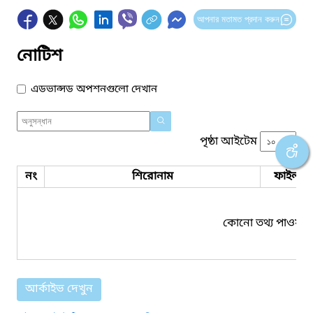
আপনার মতামত প্রদান করুন
নোটিশ
এডভান্সড অপশনগুলো দেখান
পৃষ্ঠা আইটেম
নং
শিরোনাম
ফাইল সম
কোনো তথ্য পাওয়া য
আর্কাইভ দেখুন