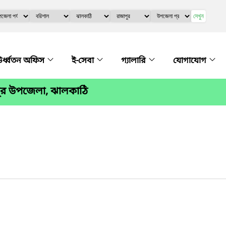
দেখুন
র্ধ্বতন অফিস
ই-সেবা
গ্যালারি
যোগাযোগ
পুর উপজেলা, ঝালকাঠি