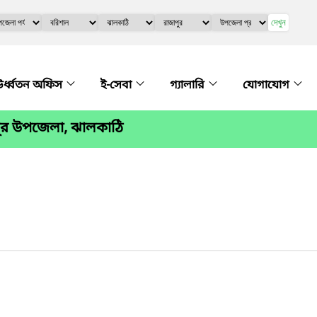
দেখুন
র্ধ্বতন অফিস
ই-সেবা
গ্যালারি
যোগাযোগ
পুর উপজেলা, ঝালকাঠি