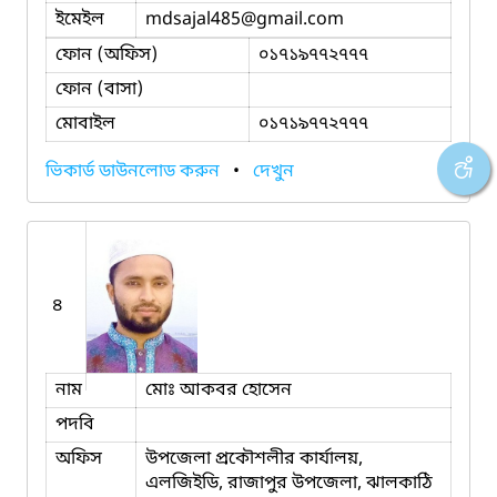
ইমেইল
mdsajal485
@gmail.com
ফোন (অফিস)
০১৭১৯৭৭২৭৭৭
ফোন (বাসা)
মোবাইল
০১৭১৯৭৭২৭৭৭
ভিকার্ড ডাউনলোড করুন
•
দেখুন
৪
নাম
মোঃ আকবর হোসেন
পদবি
অফিস
উপজেলা প্রকৌশলীর কার্যালয়,
এলজিইডি, রাজাপুর উপজেলা, ঝালকাঠি