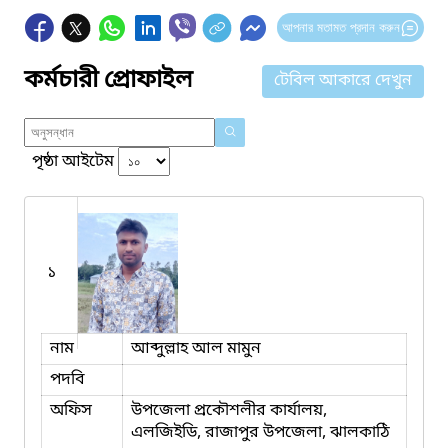
আপনার মতামত প্রদান করুন
কর্মচারী প্রোফাইল
টেবিল আকারে দেখুন
পৃষ্ঠা আইটেম
১
নাম
আব্দুল্লাহ আল মামুন
পদবি
অফিস
উপজেলা প্রকৌশলীর কার্যালয়,
এলজিইডি, রাজাপুর উপজেলা, ঝালকাঠি