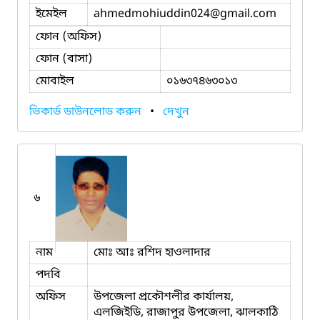
ইমেইল
ahmedmohiuddin024
@gmail.com
ফোন (অফিস)
ফোন (বাসা)
মোবাইল
০১৬৩৭৪৬৩০১৩
ভিকার্ড ডাউনলোড করুন
•
দেখুন
৬
নাম
মোঃ আঃ রশিদ হাওলাদার
পদবি
অফিস
উপজেলা প্রকৌশলীর কার্যালয়,
এলজিইডি, রাজাপুর উপজেলা, ঝালকাঠি