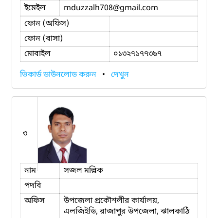
ইমেইল
mduzzalh708
@gmail.com
ফোন (অফিস)
ফোন (বাসা)
মোবাইল
০১৩২৭১৭৭৩৯৭
ভিকার্ড ডাউনলোড করুন
•
দেখুন
৩
নাম
সজল মল্লিক
পদবি
অফিস
উপজেলা প্রকৌশলীর কার্যালয়,
এলজিইডি, রাজাপুর উপজেলা, ঝালকাঠি