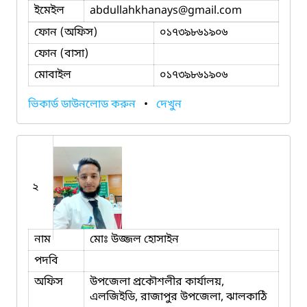
ইমেইল
abdullahkhanays
@gmail.com
ফোন (অফিস)
০১৭৩৯৮৬১৯০৬
ফোন (বাসা)
মোবাইল
০১৭৩৯৮৬১৯০৬
ভিকার্ড ডাউনলোড করুন
•
দেখুন
২
নাম
মোঃ উজ্জল হোসাইন
পদবি
অফিস
উপজেলা প্রকৌশলীর কার্যালয়,
এলজিইডি, রাজাপুর উপজেলা, ঝালকাঠি