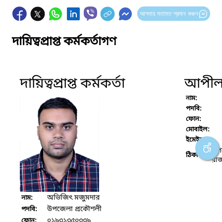
আপনার মতামত প্রদান করুন
দায়িত্বপ্রাপ্ত কর্মকর্তাগণ
দায়িত্বপ্রাপ্ত কর্মকর্তা
আপীল ক
নাম:
পদবি:
ফোন:
মোবাইল:
ইমেইল:
উপজ
ঠিকানা :
রা
অভিজিৎ মজুমদার
নাম:
উপজেলা প্রকৌশলী
পদবি:
০১৯৩১৩৫০৩৩৯
ফোন: